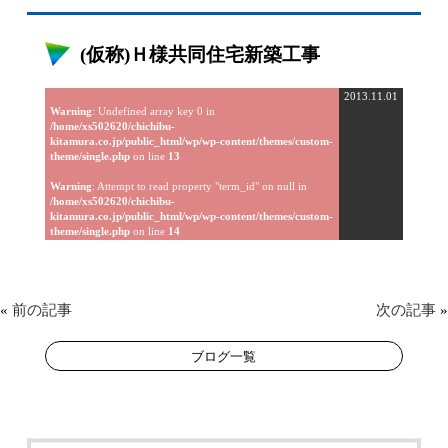
(仮称)Ｈ様共同住宅新築工事
2013.11.01
Warning
: Undefined array key 0 in
/home/xs502620/chichibu-
kitamura.co.jp/public_html/wp/wp-content/themes/custom-
theme/single.php
on line
13
Warning
: Attempt to read property "term_id" on null in
/home/xs502620/chichibu-
kitamura.co.jp/public_html/wp/wp-content/themes/custom-
theme/single.php
on line
14
«
前の記事
次の記事
»
ブログ一覧