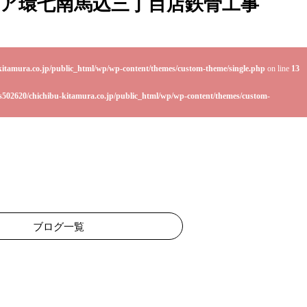
ア環七南馬込三丁目店鉄骨工事
kitamura.co.jp/public_html/wp/wp-content/themes/custom-theme/single.php
on line
13
s502620/chichibu-kitamura.co.jp/public_html/wp/wp-content/themes/custom-
ブログ一覧