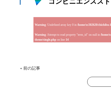
コンビニエンススト
Warning
: Undefined array key 0 in
/home/xs502620/chichibu-
Warning
: Attempt to read property "term_id" on null in
/home/x
theme/single.php
on line
14
«
前の記事