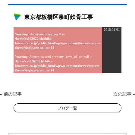
東京都板橋区泉町鉄骨工事
2018.01.01
Warning
: Undefined array key 0 in
/home/xs502620/chichibu-
kitamura.co.jp/public_html/wp/wp-content/themes/custom-
theme/single.php
on line
13
Warning
: Attempt to read property "term_id" on null in
/home/xs502620/chichibu-
kitamura.co.jp/public_html/wp/wp-content/themes/custom-
theme/single.php
on line
14
«
前の記事
次の記事
»
ブログ一覧