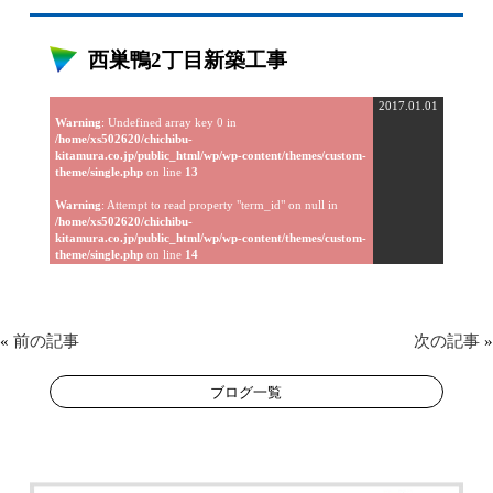
西巣鴨2丁目新築工事
2017.01.01
Warning
: Undefined array key 0 in
/home/xs502620/chichibu-
kitamura.co.jp/public_html/wp/wp-content/themes/custom-
theme/single.php
on line
13
Warning
: Attempt to read property "term_id" on null in
/home/xs502620/chichibu-
kitamura.co.jp/public_html/wp/wp-content/themes/custom-
theme/single.php
on line
14
«
前の記事
次の記事
»
ブログ一覧