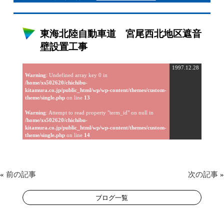
東海北陸自動車道 宮尾西北地区遮音
壁設置工事
1997.12.28
Warning
: Undefined array key 0 in
/home/xs502620/chichibu-
kitamura.co.jp/public_html/wp/wp-content/themes/custom-
theme/single.php
on line
13
Warning
: Attempt to read property "term_id" on null in
/home/xs502620/chichibu-
kitamura.co.jp/public_html/wp/wp-content/themes/custom-
theme/single.php
on line
14
«
前の記事
次の記事
»
ブログ一覧