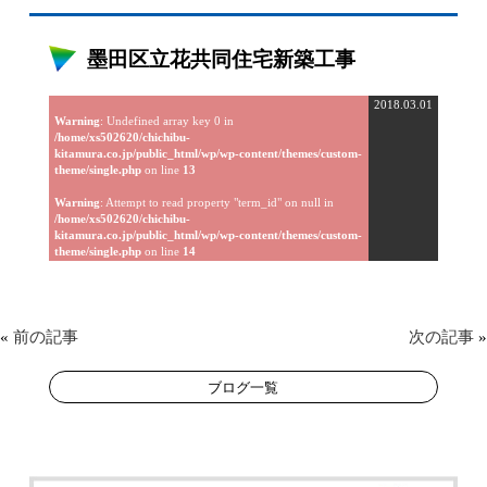
墨田区立花共同住宅新築工事
2018.03.01
Warning
: Undefined array key 0 in
/home/xs502620/chichibu-
kitamura.co.jp/public_html/wp/wp-content/themes/custom-
theme/single.php
on line
13
Warning
: Attempt to read property "term_id" on null in
/home/xs502620/chichibu-
kitamura.co.jp/public_html/wp/wp-content/themes/custom-
theme/single.php
on line
14
«
前の記事
次の記事
»
ブログ一覧