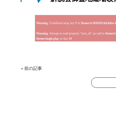
Warning
: Undefined array key 0 in
/home/xs502620/chichibu-
Warning
: Attempt to read property "term_id" on null in
/home/x
theme/single.php
on line
14
«
前の記事