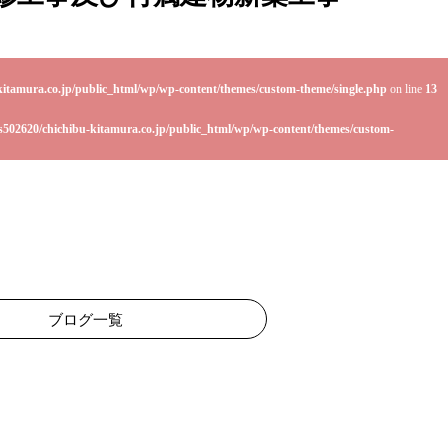
kitamura.co.jp/public_html/wp/wp-content/themes/custom-theme/single.php
on line
13
s502620/chichibu-kitamura.co.jp/public_html/wp/wp-content/themes/custom-
ブログ一覧