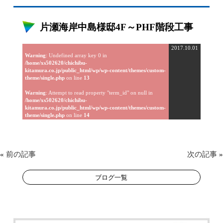
片瀬海岸中島様邸4F～PHF階段工事
2017.10.01
Warning
: Undefined array key 0 in
/home/xs502620/chichibu-
kitamura.co.jp/public_html/wp/wp-content/themes/custom-
theme/single.php
on line
13
Warning
: Attempt to read property "term_id" on null in
/home/xs502620/chichibu-
kitamura.co.jp/public_html/wp/wp-content/themes/custom-
theme/single.php
on line
14
«
前の記事
次の記事
»
ブログ一覧