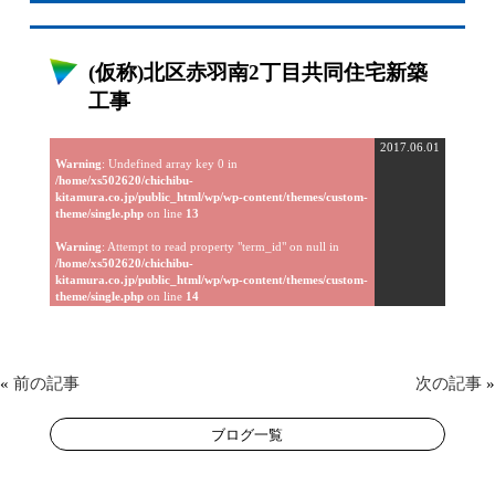
(仮称)北区赤羽南2丁目共同住宅新築
工事
2017.06.01
Warning
: Undefined array key 0 in
/home/xs502620/chichibu-
kitamura.co.jp/public_html/wp/wp-content/themes/custom-
theme/single.php
on line
13
Warning
: Attempt to read property "term_id" on null in
/home/xs502620/chichibu-
kitamura.co.jp/public_html/wp/wp-content/themes/custom-
theme/single.php
on line
14
«
前の記事
次の記事
»
ブログ一覧