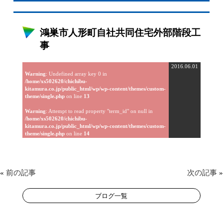
鴻巣市人形町自社共同住宅外部階段工
事
2016.06.01
Warning
: Undefined array key 0 in
/home/xs502620/chichibu-
kitamura.co.jp/public_html/wp/wp-content/themes/custom-
theme/single.php
on line
13
Warning
: Attempt to read property "term_id" on null in
/home/xs502620/chichibu-
kitamura.co.jp/public_html/wp/wp-content/themes/custom-
theme/single.php
on line
14
«
前の記事
次の記事
»
ブログ一覧