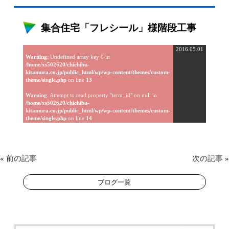
集合住宅「フレシール」様階段工事
2016.05.01
Warning
: Undefined array key 0 in
/home/xs502620/chichibu-
kitamura.co.jp/public_html/wp/wp-content/themes/custom-
theme/single.php
on line
13
Warning
: Attempt to read property "term_id" on null in
/home/xs502620/chichibu-
kitamura.co.jp/public_html/wp/wp-content/themes/custom-
theme/single.php
on line
14
«
前の記事
次の記事
»
ブログ一覧