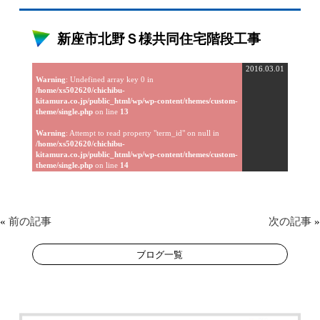
新座市北野Ｓ様共同住宅階段工事
2016.03.01
Warning
: Undefined array key 0 in
/home/xs502620/chichibu-
kitamura.co.jp/public_html/wp/wp-content/themes/custom-
theme/single.php
on line
13
Warning
: Attempt to read property "term_id" on null in
/home/xs502620/chichibu-
kitamura.co.jp/public_html/wp/wp-content/themes/custom-
theme/single.php
on line
14
«
前の記事
次の記事
»
ブログ一覧