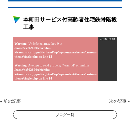
本町田サービス付高齢者住宅鉄骨階段
工事
2016.03.01
Warning
: Undefined array key 0 in
/home/xs502620/chichibu-
kitamura.co.jp/public_html/wp/wp-content/themes/custom-
theme/single.php
on line
13
Warning
: Attempt to read property "term_id" on null in
/home/xs502620/chichibu-
kitamura.co.jp/public_html/wp/wp-content/themes/custom-
theme/single.php
on line
14
«
前の記事
次の記事
»
ブログ一覧