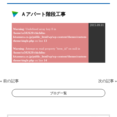
Ａアパート階段工事
2015.09.01
Warning
: Undefined array key 0 in
/home/xs502620/chichibu-
kitamura.co.jp/public_html/wp/wp-content/themes/custom-
theme/single.php
on line
13
Warning
: Attempt to read property "term_id" on null in
/home/xs502620/chichibu-
kitamura.co.jp/public_html/wp/wp-content/themes/custom-
theme/single.php
on line
14
«
前の記事
次の記事
»
ブログ一覧