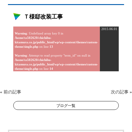
Ｔ様邸改装工事
2015.06.01
Warning
: Undefined array key 0 in
/home/xs502620/chichibu-
kitamura.co.jp/public_html/wp/wp-content/themes/custom-
theme/single.php
on line
13
Warning
: Attempt to read property "term_id" on null in
/home/xs502620/chichibu-
kitamura.co.jp/public_html/wp/wp-content/themes/custom-
theme/single.php
on line
14
«
前の記事
次の記事
»
ブログ一覧