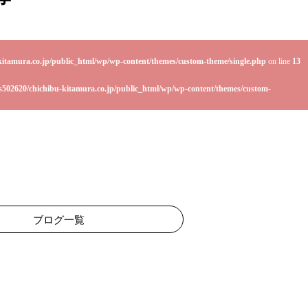
kitamura.co.jp/public_html/wp/wp-content/themes/custom-theme/single.php
on line
13
s502620/chichibu-kitamura.co.jp/public_html/wp/wp-content/themes/custom-
ブログ一覧