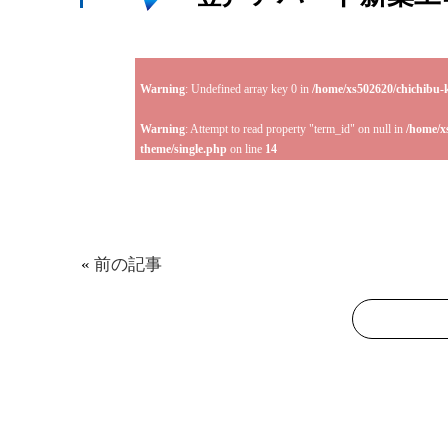
Warning
: Undefined array key 0 in
/home/xs502620/chichibu-
Warning
: Attempt to read property "term_id" on null in
/home/x
theme/single.php
on line
14
«
前の記事