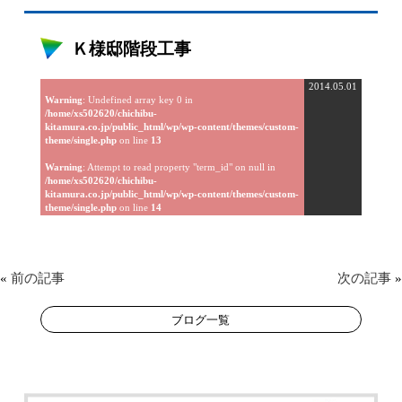
Ｋ様邸階段工事
2014.05.01
Warning
: Undefined array key 0 in
/home/xs502620/chichibu-
kitamura.co.jp/public_html/wp/wp-content/themes/custom-
theme/single.php
on line
13
Warning
: Attempt to read property "term_id" on null in
/home/xs502620/chichibu-
kitamura.co.jp/public_html/wp/wp-content/themes/custom-
theme/single.php
on line
14
«
前の記事
次の記事
»
ブログ一覧