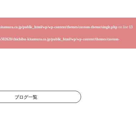
kitamura.co.jp/public_html/wp/wp-content/themes/custom-theme/single.php
on line
13
s502620/chichibu-kitamura.co.jp/public_html/wp/wp-content/themes/custom-
ブログ一覧