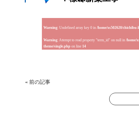
Warning
: Undefined array key 0 in
/home/xs502620/chichibu-
Warning
: Attempt to read property "term_id" on null in
/home/x
theme/single.php
on line
14
«
前の記事