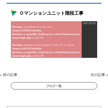
Ｏマンションユニット階段工事
2012.02.01
Warning
: Undefined array key 0 in
/home/xs502620/chichibu-
kitamura.co.jp/public_html/wp/wp-content/themes/custom-
theme/single.php
on line
13
Warning
: Attempt to read property "term_id" on null in
/home/xs502620/chichibu-
kitamura.co.jp/public_html/wp/wp-content/themes/custom-
theme/single.php
on line
14
«
前の記事
次の記事
»
ブログ一覧