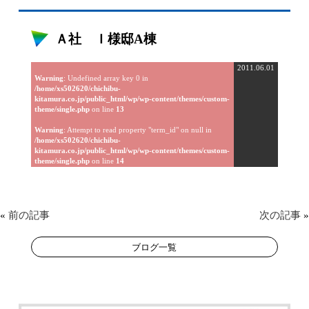
Ａ社 Ｉ様邸A棟
2011.06.01
Warning
: Undefined array key 0 in
/home/xs502620/chichibu-
kitamura.co.jp/public_html/wp/wp-content/themes/custom-
theme/single.php
on line
13
Warning
: Attempt to read property "term_id" on null in
/home/xs502620/chichibu-
kitamura.co.jp/public_html/wp/wp-content/themes/custom-
theme/single.php
on line
14
«
前の記事
次の記事
»
ブログ一覧