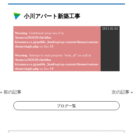
小川アパート新築工事
2011.01.01
Warning
: Undefined array key 0 in
/home/xs502620/chichibu-
kitamura.co.jp/public_html/wp/wp-content/themes/custom-
theme/single.php
on line
13
Warning
: Attempt to read property "term_id" on null in
/home/xs502620/chichibu-
kitamura.co.jp/public_html/wp/wp-content/themes/custom-
theme/single.php
on line
14
«
前の記事
次の記事
»
ブログ一覧