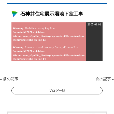
石神井住宅展示場地下室工事
2005.09.01
Warning
: Undefined array key 0 in
/home/xs502620/chichibu-
kitamura.co.jp/public_html/wp/wp-content/themes/custom-
theme/single.php
on line
13
Warning
: Attempt to read property "term_id" on null in
/home/xs502620/chichibu-
kitamura.co.jp/public_html/wp/wp-content/themes/custom-
theme/single.php
on line
14
«
前の記事
次の記事
»
ブログ一覧