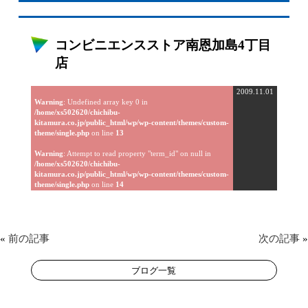
コンビニエンスストア南恩加島4丁目
店
2009.11.01
Warning
: Undefined array key 0 in
/home/xs502620/chichibu-
kitamura.co.jp/public_html/wp/wp-content/themes/custom-
theme/single.php
on line
13
Warning
: Attempt to read property "term_id" on null in
/home/xs502620/chichibu-
kitamura.co.jp/public_html/wp/wp-content/themes/custom-
theme/single.php
on line
14
«
前の記事
次の記事
»
ブログ一覧