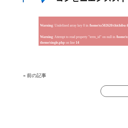
Warning
: Undefined array key 0 in
/home/xs502620/chichibu-
Warning
: Attempt to read property "term_id" on null in
/home/x
theme/single.php
on line
14
«
前の記事