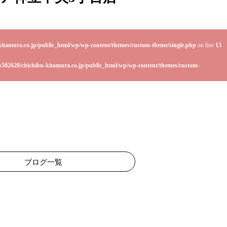
kitamura.co.jp/public_html/wp/wp-content/themes/custom-theme/single.php
on line
13
s502620/chichibu-kitamura.co.jp/public_html/wp/wp-content/themes/custom-
ブログ一覧