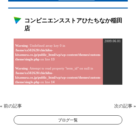
コンビニエンスストアひたちなか稲田
店
2009.06.01
Warning
: Undefined array key 0 in
/home/xs502620/chichibu-
kitamura.co.jp/public_html/wp/wp-content/themes/custom-
theme/single.php
on line
13
Warning
: Attempt to read property "term_id" on null in
/home/xs502620/chichibu-
kitamura.co.jp/public_html/wp/wp-content/themes/custom-
theme/single.php
on line
14
«
前の記事
次の記事
»
ブログ一覧