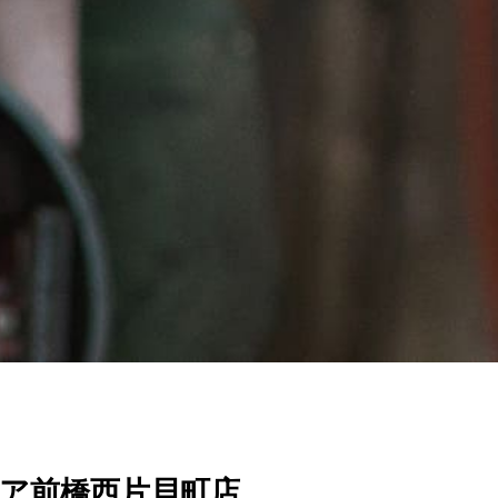
ア前橋西片貝町店