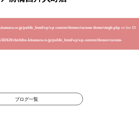
kitamura.co.jp/public_html/wp/wp-content/themes/custom-theme/single.php
on line
13
s502620/chichibu-kitamura.co.jp/public_html/wp/wp-content/themes/custom-
ブログ一覧