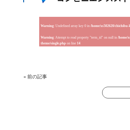
Warning
: Undefined array key 0 in
/home/xs502620/chichibu-
Warning
: Attempt to read property "term_id" on null in
/home/x
theme/single.php
on line
14
«
前の記事