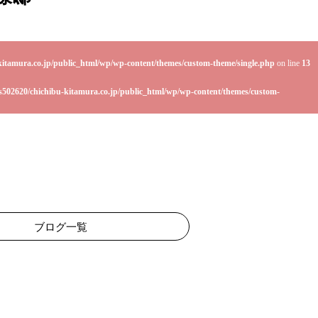
kitamura.co.jp/public_html/wp/wp-content/themes/custom-theme/single.php
on line
13
s502620/chichibu-kitamura.co.jp/public_html/wp/wp-content/themes/custom-
ブログ一覧