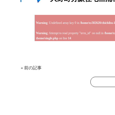
Warning
: Undefined array key 0 in
/home/xs502620/chichibu-
Warning
: Attempt to read property "term_id" on null in
/home/x
theme/single.php
on line
14
«
前の記事