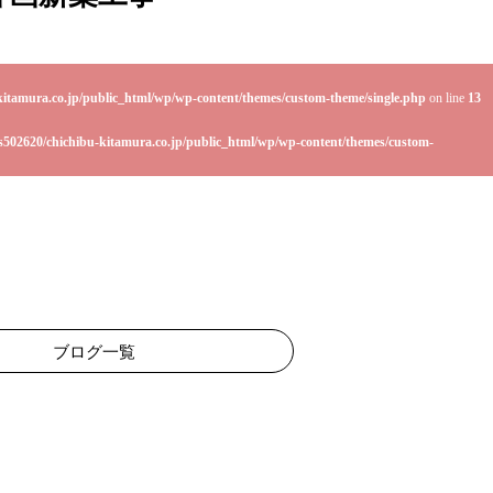
kitamura.co.jp/public_html/wp/wp-content/themes/custom-theme/single.php
on line
13
s502620/chichibu-kitamura.co.jp/public_html/wp/wp-content/themes/custom-
ブログ一覧