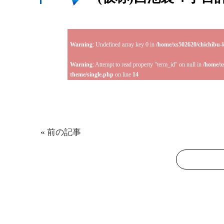
Warning
: Undefined array key 0 in
/home/xs502620/chichibu-
Warning
: Attempt to read property "term_id" on null in
/home/x
theme/single.php
on line
14
«
前の記事