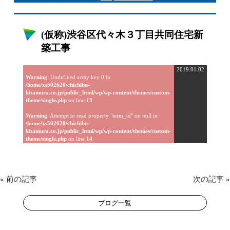
(仮称)渋谷区代々木３丁目共同住宅新
築工事
2019.01.02
Warning
: Undefined array key 0 in
/home/xs502620/chichibu-
kitamura.co.jp/public_html/wp/wp-content/themes/custom-
theme/single.php
on line
13
Warning
: Attempt to read property "term_id" on null in
/home/xs502620/chichibu-
kitamura.co.jp/public_html/wp/wp-content/themes/custom-
theme/single.php
on line
14
«
前の記事
次の記事
»
ブログ一覧