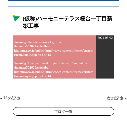
(仮称)ハーモニーテラス桜台一丁目新
築工事
2021.05.02
Warning
: Undefined array key 0 in
/home/xs502620/chichibu-
kitamura.co.jp/public_html/wp/wp-content/themes/custom-
theme/single.php
on line
13
Warning
: Attempt to read property "term_id" on null in
/home/xs502620/chichibu-
kitamura.co.jp/public_html/wp/wp-content/themes/custom-
theme/single.php
on line
14
«
前の記事
次の記事
»
ブログ一覧