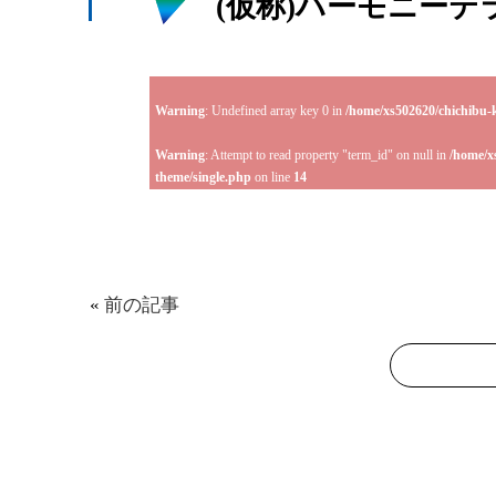
(仮称)ハーモニーテ
Warning
: Undefined array key 0 in
/home/xs502620/chichibu-
Warning
: Attempt to read property "term_id" on null in
/home/x
theme/single.php
on line
14
«
前の記事