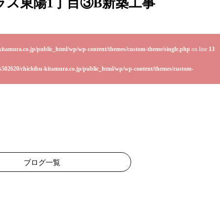
ラス東陽1丁目③B新築工事
kitamura.co.jp/public_html/wp/wp-content/themes/custom-theme/single.php
on line
13
s502620/chichibu-kitamura.co.jp/public_html/wp/wp-content/themes/custom-
ブログ一覧