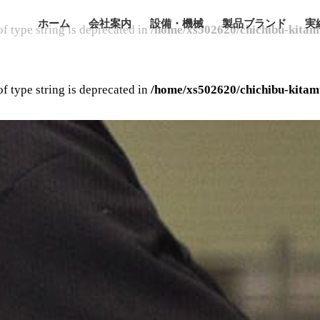
ホーム
会社案内
設備・機械
製品ブランド
実
of type string is deprecated in
/home/xs502620/chichibu-kitam
of type string is deprecated in
/home/xs502620/chichibu-kitam