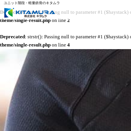
ユニット階段・軽量鉄骨のキタムラ
Deprecated
: strstr(): Passing null to parameter #1 ($haystack) 
theme/single-result.php
on line
2
Deprecated
: strstr(): Passing null to parameter #1 ($haystack) 
theme/single-result.php
on line
4