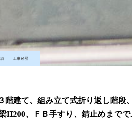
実績
工事経歴
３階建て、組み立て式折り返し階段
、梁H200、ＦＢ手すり、錆止めまで