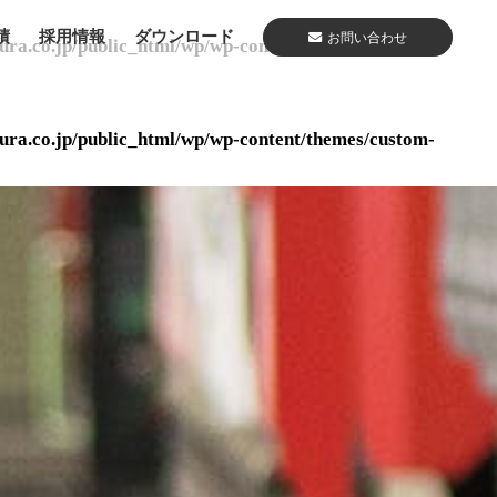
績
採用情報
ダウンロード
お問い合わせ
ura.co.jp/public_html/wp/wp-content/themes/custom-
ura.co.jp/public_html/wp/wp-content/themes/custom-