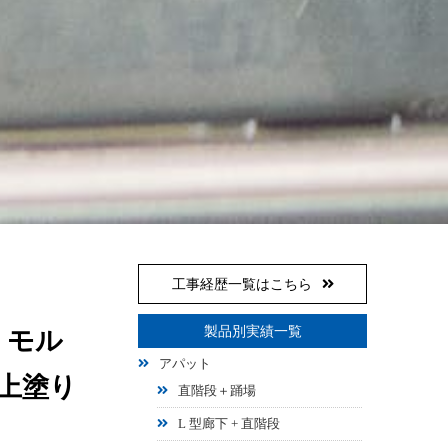
工事経歴一覧はこちら
製品別実績一覧
、モル
アパット
で上塗り
直階段＋踊場
L 型廊下 + 直階段