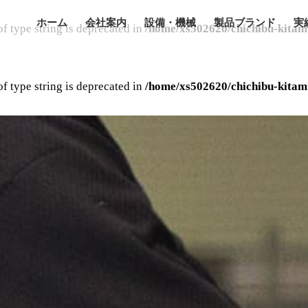
ホーム
会社案内
設備・機械
製品ブランド
実
of type string is deprecated in
/home/xs502620/chichibu-kitam
of type string is deprecated in
/home/xs502620/chichibu-kitam