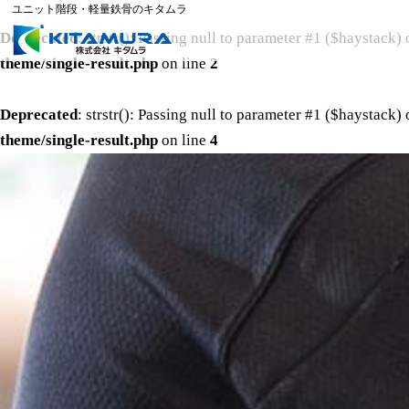
ユニット階段・軽量鉄骨のキタムラ
Deprecated
: strstr(): Passing null to parameter #1 ($haystack) 
theme/single-result.php
on line
2
Deprecated
: strstr(): Passing null to parameter #1 ($haystack) 
theme/single-result.php
on line
4