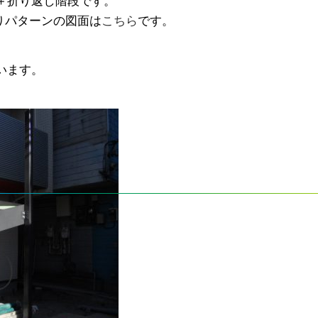
＋折り返し階段です。
りパターンの図面は
こちら
です。
。
います。