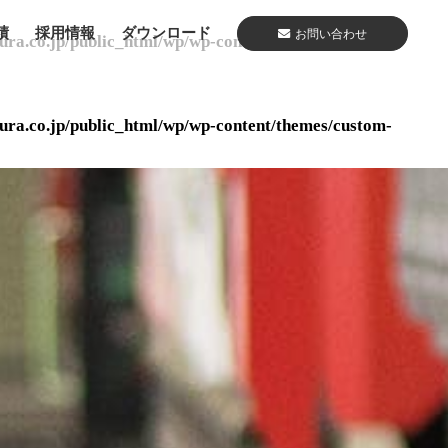
績
採用情報
ダウンロード
お問い合わせ
ura.co.jp/public_html/wp/wp-content/themes/custom-
ura.co.jp/public_html/wp/wp-content/themes/custom-