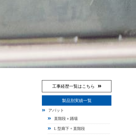
工事経歴一覧はこちら
製品別実績一覧
アパット
直階段＋踊場
L 型廊下 + 直階段