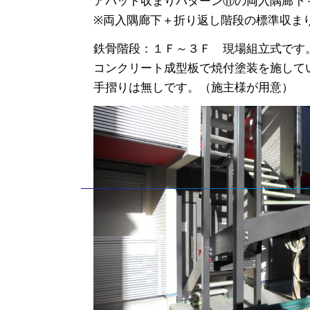
アパット収まりパターン⑪の両入隅廊下
※両入隅廊下＋折り返し階段の標準収ま
鉄骨階段：１Ｆ～３Ｆ 現場組立式です
コンクリート成型板で焼付塗装を施して
手摺りは無しです。（施主様が用意）