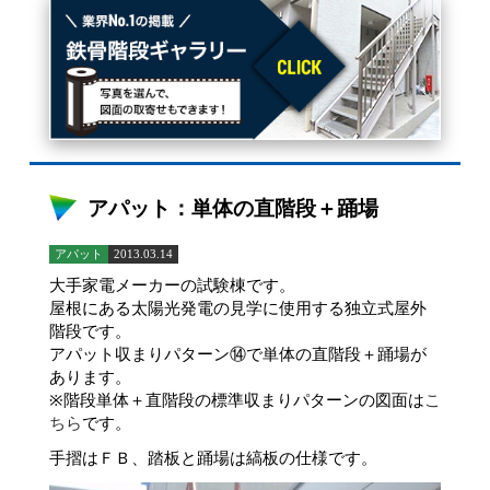
アパット：単体の直階段＋踊場
アパット
2013.03.14
大手家電メーカーの試験棟です。
屋根にある太陽光発電の見学に使用する独立式屋外
階段です。
アパット収まりパターン⑭で単体の直階段＋踊場が
あります。
※階段単体＋直階段の標準収まりパターンの図面は
こ
ちら
です。
手摺はＦＢ、踏板と踊場は縞板の仕様です。