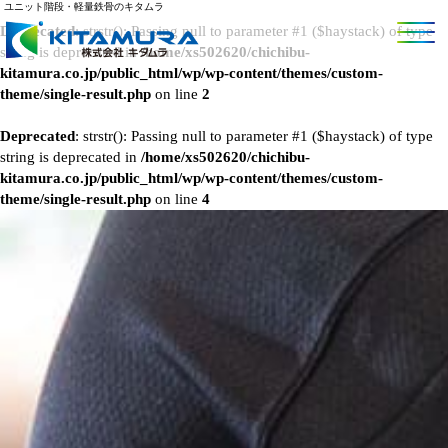
ユニット階段・軽量鉄骨のキタムラ
Deprecated
: strstr(): Passing null to parameter #1 ($haystack) of type
string is deprecated in
/home/xs502620/chichibu-
kitamura.co.jp/public_html/wp/wp-content/themes/custom-
theme/single-result.php
on line
2
Deprecated
: strstr(): Passing null to parameter #1 ($haystack) of type
string is deprecated in
/home/xs502620/chichibu-
kitamura.co.jp/public_html/wp/wp-content/themes/custom-
theme/single-result.php
on line
4