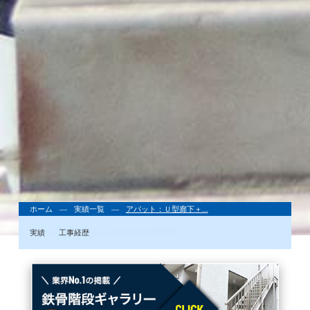
ホーム
実績一覧
アパット：Ｕ型廊下＋...
実績
工事経歴