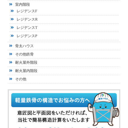
室内階段
レジデンスF
レジデンスR
レジデンスT
レジデンスP
骨太ハウス
その他鉄骨
耐火屋外階段
耐火屋内階段
その他