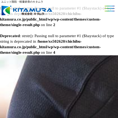
ユニット階段・軽量鉄骨のキタムラ
Deprecated
: strstr(): Passing null to parameter #1 ($haystack) of type
string is deprecated in
/home/xs502620/chichibu-
kitamura.co.jp/public_html/wp/wp-content/themes/custom-
theme/single-result.php
on line
2
Deprecated
: strstr(): Passing null to parameter #1 ($haystack) of type
string is deprecated in
/home/xs502620/chichibu-
kitamura.co.jp/public_html/wp/wp-content/themes/custom-
theme/single-result.php
on line
4