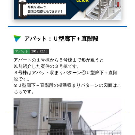
アパット：Ｕ型廊下＋直階段
アパット
2012.12.18
アパートの１号棟から５号棟まで形が違うと
以前紹介した案件の３号棟です。
３号棟はアパット収まりパターン④Ｕ型廊下＋直階
段です。
※Ｕ型廊下＋直階段の標準収まりパターンの図面は
こ
ちら
です。