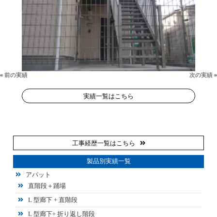
«
前の実績
次の実績
»
実績一覧はこちら
工事経歴一覧はこちら
製品別実績一覧
アパット
直階段＋踊場
L 型廊下 + 直階段
L 型廊下+ 折り返し階段