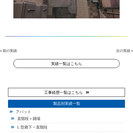
«
前の実績
次の実績
»
実績一覧はこちら
工事経歴一覧はこちら
製品別実績一覧
アパット
直階段＋踊場
L 型廊下 + 直階段