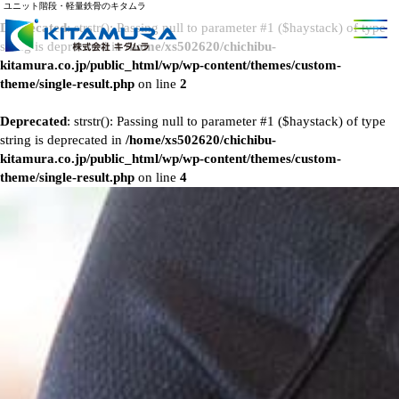
ユニット階段・軽量鉄骨のキタムラ
Deprecated
: strstr(): Passing null to parameter #1 ($haystack) of type
string is deprecated in
/home/xs502620/chichibu-
kitamura.co.jp/public_html/wp/wp-content/themes/custom-
theme/single-result.php
on line
2
Deprecated
: strstr(): Passing null to parameter #1 ($haystack) of type
string is deprecated in
/home/xs502620/chichibu-
kitamura.co.jp/public_html/wp/wp-content/themes/custom-
theme/single-result.php
on line
4