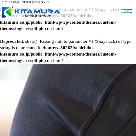
ユニット階段・軽量鉄骨のキタムラ
Deprecated
: strstr(): Passing null to parameter #1 ($haystack) of type
string is deprecated in
/home/xs502620/chichibu-
kitamura.co.jp/public_html/wp/wp-content/themes/custom-
theme/single-result.php
on line
2
Deprecated
: strstr(): Passing null to parameter #1 ($haystack) of type
string is deprecated in
/home/xs502620/chichibu-
kitamura.co.jp/public_html/wp/wp-content/themes/custom-
theme/single-result.php
on line
4