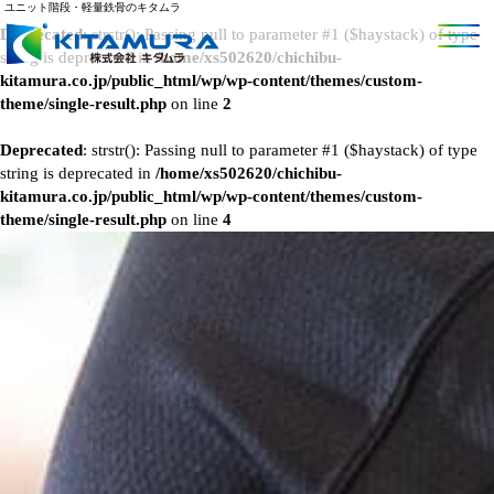
ユニット階段・軽量鉄骨のキタムラ
Deprecated
: strstr(): Passing null to parameter #1 ($haystack) of type
string is deprecated in
/home/xs502620/chichibu-
kitamura.co.jp/public_html/wp/wp-content/themes/custom-
theme/single-result.php
on line
2
Deprecated
: strstr(): Passing null to parameter #1 ($haystack) of type
string is deprecated in
/home/xs502620/chichibu-
kitamura.co.jp/public_html/wp/wp-content/themes/custom-
theme/single-result.php
on line
4