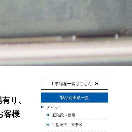
工事経歴一覧はこちら
製品別実績一覧
場有り、
アパット
お客様
直階段＋踊場
L 型廊下 + 直階段