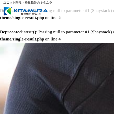
ユニット階段・軽量鉄骨のキタムラ
Deprecated
: strstr(): Passing null to parameter #1 ($haystack) 
theme/single-result.php
on line
2
Deprecated
: strstr(): Passing null to parameter #1 ($haystack) 
theme/single-result.php
on line
4