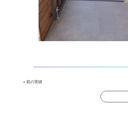
«
前の実績