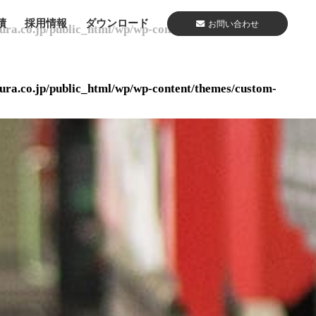
績
採用情報
ダウンロード
お問い合わせ
ura.co.jp/public_html/wp/wp-content/themes/custom-
ura.co.jp/public_html/wp/wp-content/themes/custom-