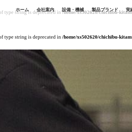
ホーム
会社案内
設備・機械
製品ブランド
実
of type string is deprecated in
/home/xs502620/chichibu-kitam
of type string is deprecated in
/home/xs502620/chichibu-kitam