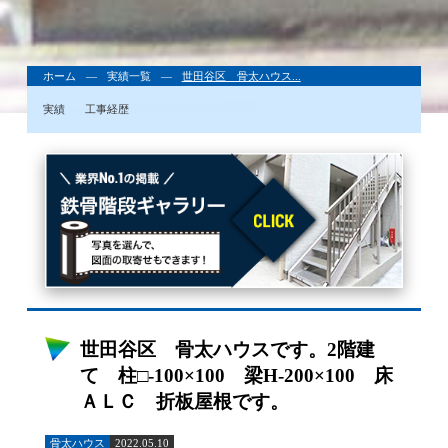
ホーム
実績一覧
世田谷区 骨太ハウス...
実績
工事経歴
世田谷区 骨太ハウスです。2階建
て 柱□-100×100 梁H-200×100 床
ＡＬＣ 折板屋根です。
骨太ハウス
2022.05.10