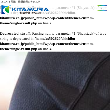
ユニット階段・軽量鉄骨のキタムラ
Deprecated
: strstr(): Passing null to parameter #1 ($haystack) of type
string is deprecated in
/home/xs502620/chichibu-
kitamura.co.jp/public_html/wp/wp-content/themes/custom-
theme/single-result.php
on line
2
Deprecated
: strstr(): Passing null to parameter #1 ($haystack) of type
string is deprecated in
/home/xs502620/chichibu-
kitamura.co.jp/public_html/wp/wp-content/themes/custom-
theme/single-result.php
on line
4