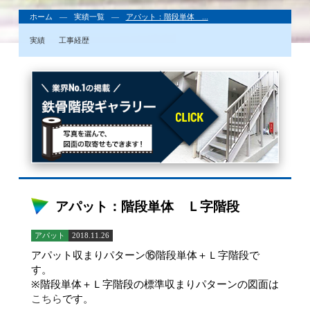
ホーム
実績一覧
アパット：階段単体 ...
実績
工事経歴
アパット：階段単体 Ｌ字階段
アパット
2018.11.26
アパット収まりパターン⑯階段単体＋Ｌ字階段で
す。
※階段単体＋Ｌ字階段の標準収まりパターンの図面は
こちら
です。