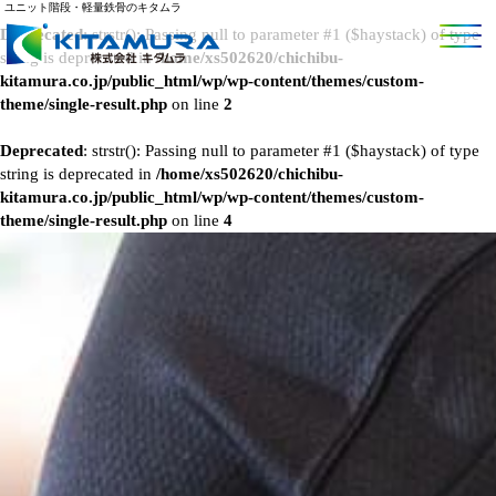
ユニット階段・軽量鉄骨のキタムラ
Deprecated
: strstr(): Passing null to parameter #1 ($haystack) of type
string is deprecated in
/home/xs502620/chichibu-
kitamura.co.jp/public_html/wp/wp-content/themes/custom-
theme/single-result.php
on line
2
Deprecated
: strstr(): Passing null to parameter #1 ($haystack) of type
string is deprecated in
/home/xs502620/chichibu-
kitamura.co.jp/public_html/wp/wp-content/themes/custom-
theme/single-result.php
on line
4