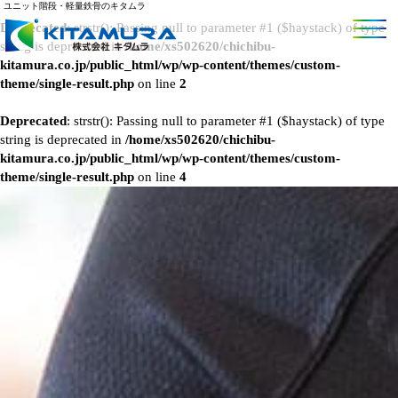
ユニット階段・軽量鉄骨のキタムラ
Deprecated
: strstr(): Passing null to parameter #1 ($haystack) of type
string is deprecated in
/home/xs502620/chichibu-
kitamura.co.jp/public_html/wp/wp-content/themes/custom-
theme/single-result.php
on line
2
Deprecated
: strstr(): Passing null to parameter #1 ($haystack) of type
string is deprecated in
/home/xs502620/chichibu-
kitamura.co.jp/public_html/wp/wp-content/themes/custom-
theme/single-result.php
on line
4