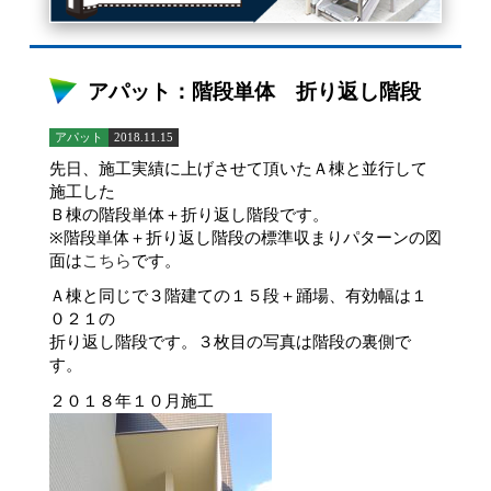
アパット：階段単体 折り返し階段
アパット
2018.11.15
先日、施工実績に上げさせて頂いたＡ棟と並行して
施工した
Ｂ棟の階段単体＋折り返し階段です。
※階段単体＋折り返し階段の標準収まりパターンの図
面は
こちら
です。
Ａ棟と同じで３階建ての１５段＋踊場、有効幅は１
０２１の
折り返し階段です。３枚目の写真は階段の裏側で
す。
２０１８年１０月施工