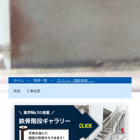
ホーム
実績一覧
アパット：階段単体 ...
実績
工事経歴