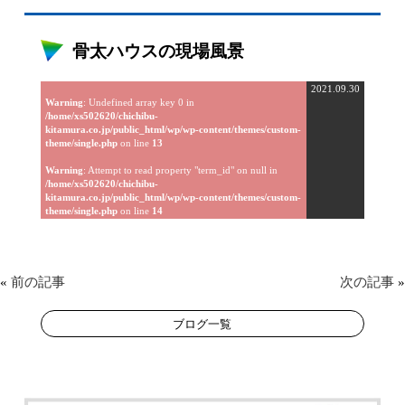
骨太ハウスの現場風景
2021.09.30
Warning
: Undefined array key 0 in
/home/xs502620/chichibu-
kitamura.co.jp/public_html/wp/wp-content/themes/custom-
theme/single.php
on line
13
Warning
: Attempt to read property "term_id" on null in
/home/xs502620/chichibu-
kitamura.co.jp/public_html/wp/wp-content/themes/custom-
theme/single.php
on line
14
«
前の記事
次の記事
»
ブログ一覧