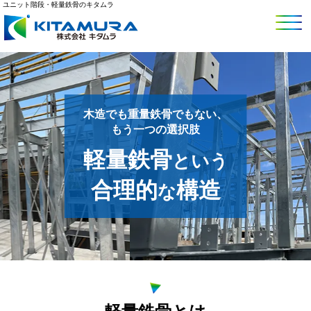
ユニット階段・軽量鉄骨のキタムラ
木造でも重量鉄骨でもない、
もう一つの選択肢
軽量鉄骨
という
合理的
構造
な