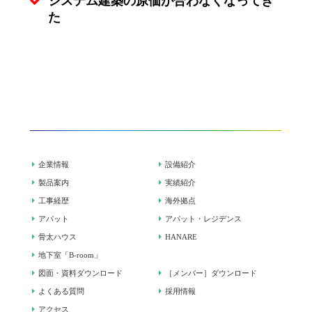
システム建築の原価が合わなくなってき
た
企業情報
設備紹介
製品案内
実績紹介
工事経歴
海外拠点
アパット
アパット・レジデンス
骨太ハウス
HANARE
地下室「B-room」
図面・資料ダウンロード
［メンバー］ダウンロード
よくある質問
採用情報
アクセス