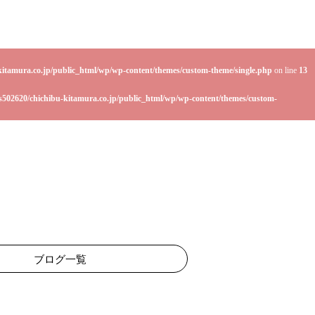
kitamura.co.jp/public_html/wp/wp-content/themes/custom-theme/single.php
on line
13
s502620/chichibu-kitamura.co.jp/public_html/wp/wp-content/themes/custom-
ブログ一覧