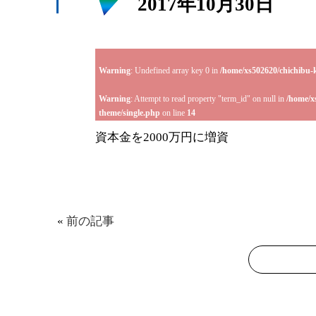
2017年10月30日
Warning
: Undefined array key 0 in
/home/xs502620/chichibu-
Warning
: Attempt to read property "term_id" on null in
/home/x
theme/single.php
on line
14
資本金を2000万円に増資
«
前の記事