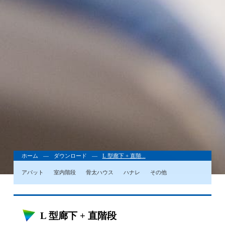
ホーム
ダウンロード
L 型廊下 + 直階...
アパット
室内階段
骨太ハウス
ハナレ
その他
L 型廊下 + 直階段